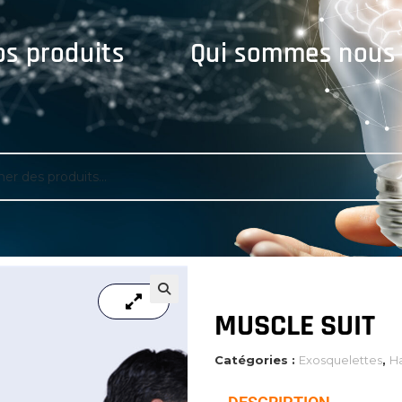
s produits
Qui sommes nous
🔍
🔍
MUSCLE SUIT
Catégories :
Exosquelettes
,
Ha